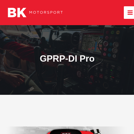
Ir
para
o
conteúdo
GPRP-DI Pro