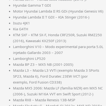
Hyundai Gamma T GDI
Motor Hyundai Lambda II RS GDi (Hyundai Genesis V6)
Hyundai Lambda II T GDI – KIA Stinger (2016-)
Isuzu 4JK1
Kia G4TH
KTM SXF – KTM SX-F, Honda CRF250R, Suzuki RMZ250
(2016), Kawasaki KX250F (2013)
Lamborghini V10 – Modo experimental para porta 5.0L
injetado Gallardo 2003 – 2007
Lamborghini LP520
Mazda BP Z3 – MX5 NB (2001-2005)
Mazda L3 – Mazda L3 VVTi (exemplo Mazda 3 SPorts
SP23, Mazda 6), Ford Duratec 23EW iVCT (por
exemplo, Ford Fusion CD338)
Mazda MX5 2006: Mazda LF (família MZR) em MX5 NC
(2006-), Suzuki M16A VVT em Swift Sport (2012-)
Mazda RX8 – Mazda Renesis 13B-MSP
Mazda SkyActiv G – Mazda6 GJ 2012+, MX5 ND 2015+,