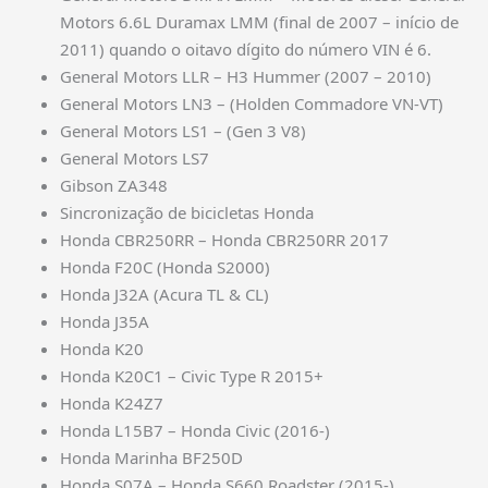
Motors 6.6L Duramax LMM (final de 2007 – início de
2011) quando o oitavo dígito do número VIN é 6.
General Motors LLR – H3 Hummer (2007 – 2010)
General Motors LN3 – (Holden Commadore VN-VT)
General Motors LS1 – (Gen 3 V8)
General Motors LS7
Gibson ZA348
Sincronização de bicicletas Honda
Honda CBR250RR – Honda CBR250RR 2017
Honda F20C (Honda S2000)
Honda J32A (Acura TL & CL)
Honda J35A
Honda K20
Honda K20C1 – Civic Type R 2015+
Honda K24Z7
Honda L15B7 – Honda Civic (2016-)
Honda Marinha BF250D
Honda S07A – Honda S660 Roadster (2015-).