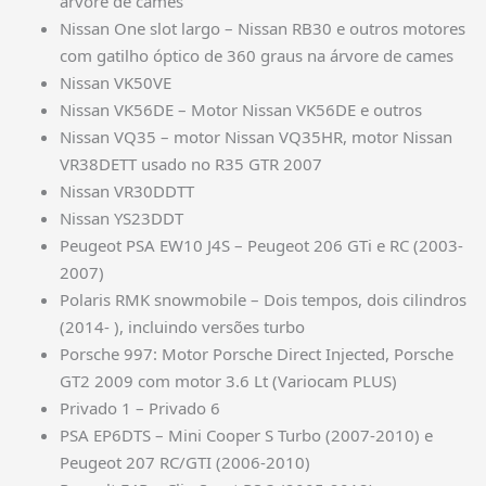
árvore de cames
Nissan One slot largo – Nissan RB30 e outros motores
com gatilho óptico de 360 graus na árvore de cames
Nissan VK50VE
Nissan VK56DE – Motor Nissan VK56DE e outros
Nissan VQ35 – motor Nissan VQ35HR, motor Nissan
VR38DETT usado no R35 GTR 2007
Nissan VR30DDTT
Nissan YS23DDT
Peugeot PSA EW10 J4S – Peugeot 206 GTi e RC (2003-
2007)
Polaris RMK snowmobile – Dois tempos, dois cilindros
(2014- ), incluindo versões turbo
Porsche 997: Motor Porsche Direct Injected, Porsche
GT2 2009 com motor 3.6 Lt (Variocam PLUS)
Privado 1 – Privado 6
PSA EP6DTS – Mini Cooper S Turbo (2007-2010) e
Peugeot 207 RC/GTI (2006-2010)