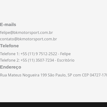
E-mails
felipe@bkmotorsport.com.br
contato@bkmotorsport.com.br
Telefone
Telefone 1: +55 (11) 9 7512-2522 - Felipe
Telefone 2: +55 (11) 3507-7234 - Escritório
Endereço
Rua Mateus Nogueira 199 São Paulo, SP com CEP 04727-17