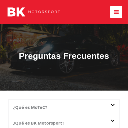
Ir
al
contenido
Preguntas Frecuentes
¿Qué es MoTeC?
¿Qué es BK Motorsport?